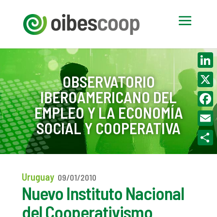
Linke
OBSERVATORIO
IBEROAMERICANO DEL
X
EMPLEO Y LA ECONOMÍA
Face
SOCIAL Y COOPERATIVA
Email
Compa
Uruguay
09/01/2010
Nuevo Instituto Nacional
del Cooperativismo