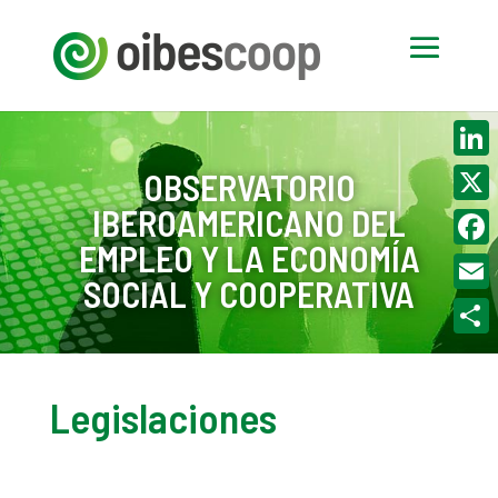
Linke
OBSERVATORIO
IBEROAMERICANO DEL
X
EMPLEO Y LA ECONOMÍA
Face
SOCIAL Y COOPERATIVA
Email
Compa
Legislaciones