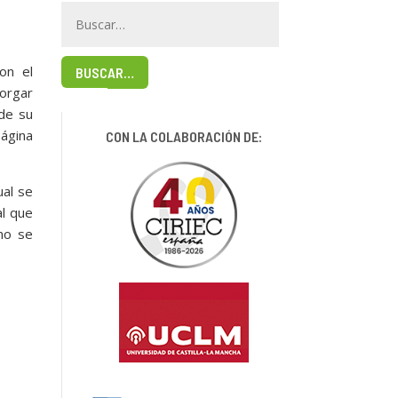
on el
BUSCAR…
orgar
de su
página
CON LA COLABORACIÓN DE:
ual se
al que
no se