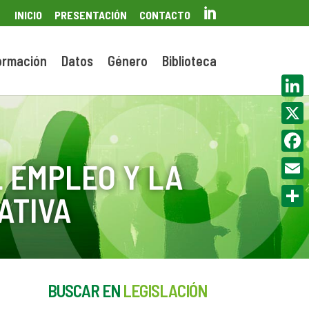

INICIO
PRESENTACIÓN
CONTACTO
ormación
Datos
Género
Biblioteca
Linke
X
Face
 EMPLEO Y LA
Email
ATIVA
Compa
BUSCAR EN
LEGISLACIÓN