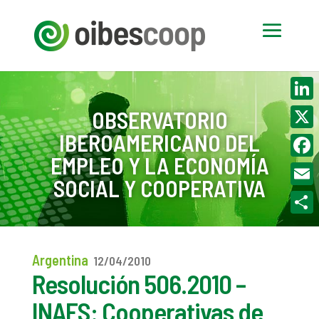
Linke
OBSERVATORIO
IBEROAMERICANO DEL
X
EMPLEO Y LA ECONOMÍA
Face
SOCIAL Y COOPERATIVA
Email
Compa
Argentina
12/04/2010
Resolución 506.2010 –
INAES: Cooperativas de