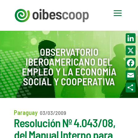
Linke
OBSERVATORIO
IBEROAMERICANO DEL
X
EMPLEO Y LA ECONOMÍA
Face
SOCIAL Y COOPERATIVA
Email
Compa
Paraguay
03/03/2009
Resolución Nº 4.043/08,
del Manual Interno para