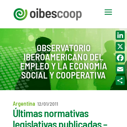
Linke
OBSERVATORIO
IBEROAMERICANO DEL
X
EMPLEO Y LA ECONOMÍA
Face
SOCIAL Y COOPERATIVA
Email
Compa
Argentina
12/01/2011
Últimas normativas
legislativas publicadas –