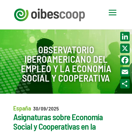
Linke
OBSERVATORIO
IBEROAMERICANO DEL
X
EMPLEO Y LA ECONOMÍA
Face
SOCIAL Y COOPERATIVA
Email
Compa
España
30/09/2025
Asignaturas sobre Economía
Social y Cooperativas en la