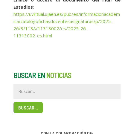
Estudios
:
https://uvirtual.ujaen.es/pub/es/informacionacadem
ica/catalogofichasdocentesasignaturas/p/2025-
26/3/113A/11313002/es/2025-26-
11313002_es.html
BUSCAR EN
NOTICIAS
BUSCAR…
CON LA COLABORACIÓN DE: