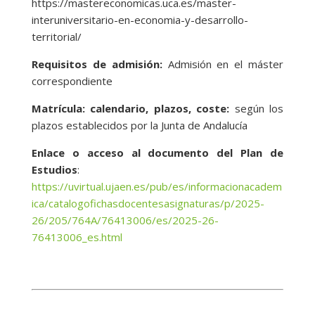
https://mastereconomicas.uca.es/master-
interuniversitario-en-economia-y-desarrollo-
territorial/
Requisitos de admisión:
Admisión en el máster
correspondiente
Matrícula: calendario, plazos, coste:
según los
plazos establecidos por la Junta de Andalucía
Enlace o acceso al documento del Plan de
Estudios
:
https://uvirtual.ujaen.es/pub/es/informacionacadem
ica/catalogofichasdocentesasignaturas/p/2025-
26/205/764A/76413006/es/2025-26-
76413006_es.html