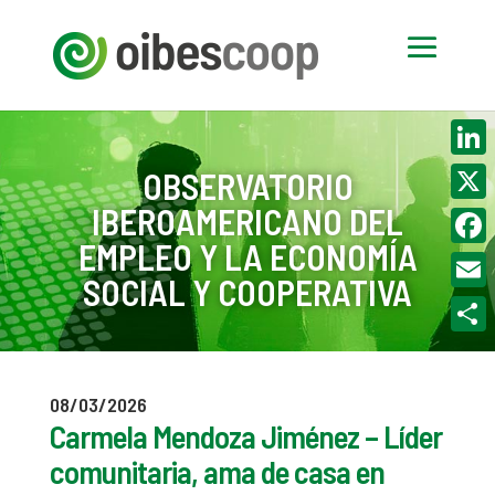
Linke
OBSERVATORIO
IBEROAMERICANO DEL
X
EMPLEO Y LA ECONOMÍA
Face
SOCIAL Y COOPERATIVA
Email
Compa
08/03/2026
Carmela Mendoza Jiménez – Líder
comunitaria, ama de casa en