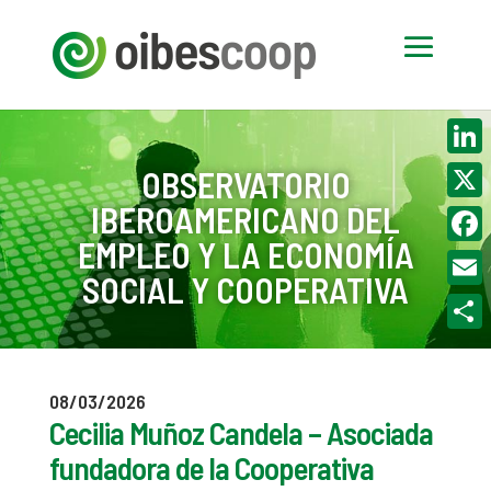
Linke
OBSERVATORIO
IBEROAMERICANO DEL
X
EMPLEO Y LA ECONOMÍA
Face
SOCIAL Y COOPERATIVA
Email
Compa
08/03/2026
Cecilia Muñoz Candela – Asociada
fundadora de la Cooperativa