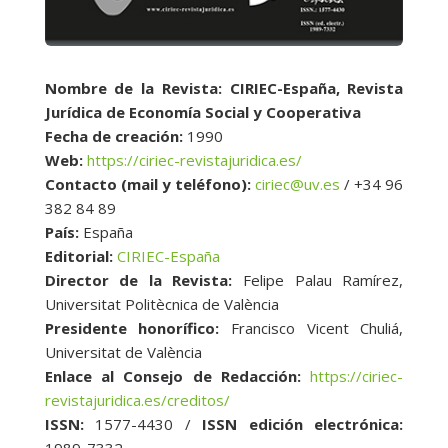
Nombre de la Revista: CIRIEC-España, Revista
Jurídica de Economía Social y Cooperativa
Fecha de creación:
1990
Web:
https://ciriec-revistajuridica.es/
Contacto (mail y teléfono):
ciriec@uv.es
/ +34 96
382 84 89
País:
España
Editorial:
CIRIEC-España
Director de la Revista:
Felipe Palau Ramírez,
Universitat Politècnica de València
Presidente honorífico:
Francisco Vicent Chuliá,
Universitat de València
Enlace al Consejo de Redacción:
https://ciriec-
revistajuridica.es/creditos/
ISSN:
1577-4430 /
ISSN edición electrónica:
1989-7332