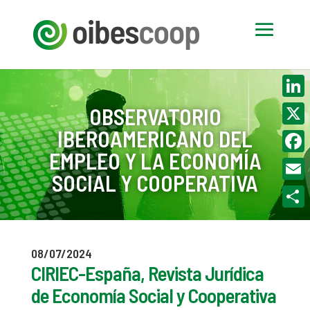
Linke
OBSERVATORIO
IBEROAMERICANO DEL
X
EMPLEO Y LA ECONOMÍA
Face
SOCIAL Y COOPERATIVA
Email
Compa
08/07/2024
CIRIEC-España, Revista Jurídica
de Economía Social y Cooperativa