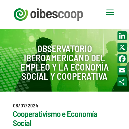
Linke
OBSERVATORIO
IBEROAMERICANO DEL
X
EMPLEO Y LA ECONOMÍA
Face
SOCIAL Y COOPERATIVA
Email
Compa
08/07/2024
Cooperativismo e Economía
Social