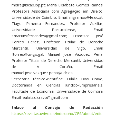
meira@iscap.ipp.pt; Maria Elisabete Gomes Ramos.
Profesora Associada com Agregação em Direito,
Universidade de Coimbra. Email: mgramos@fe.uc.pt;
Tiago Pimenta Fernandes, Profesor Auxiliar,
Universidade Portucalense, Email:
t.martinsfernandes@gmail.com; Francisco José
Torres Pérez, Profesor Titular de Derecho
Mercantil, Universidad de Vigo, Email:
ftorres@uvigo.gal; Manuel José Vázquez Pena,
Profesor Titular de Derecho Mercantil, Universidad
de A Coruña, Email:
manuel.jose.vazquez.pena@udc.es
Secretaria técnico-científica: Eulália Dias Cravo,
Doctoranda en Ciencias Jurídico-Empresariais,
Facultade de Economia. Universidade de Coimbra.
Email: eulalia.d.cravo@gmail.com
Enlace al Consejo de Redacción
:
https://revistas.uvigo.es/index.php/CES/about/edit