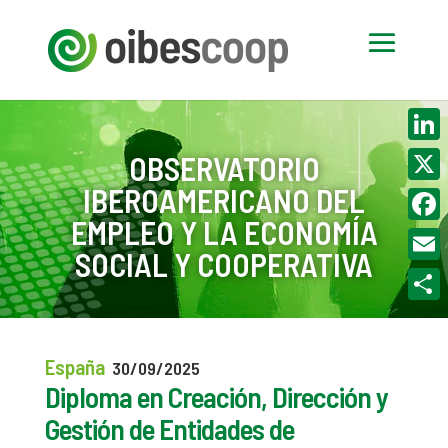
Linke
OBSERVATORIO
IBEROAMERICANO DEL
X
EMPLEO Y LA ECONOMÍA
Face
SOCIAL Y COOPERATIVA
Email
Compa
España
30/09/2025
Diploma en Creación, Dirección y
Gestión de Entidades de