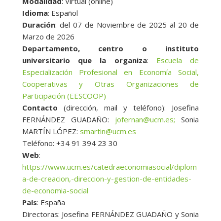
Modalidad
: Virtual (online)
Idioma
: Español
Duración
: del 07 de Noviembre de 2025 al 20 de
Marzo de 2026
Departamento, centro o instituto
universitario que la organiza
:
Escuela de
Especialización Profesional en Economía Social,
Cooperativas y Otras Organizaciones de
Participación (EESCOOP)
Contacto
(dirección, mail y teléfono): Josefina
FERNÁNDEZ GUADAÑO:
jofernan@ucm.es;
Sonia
MARTÍN LÓPEZ:
smartin@ucm.es
Teléfono: +34 91 394 23 30
Web
:
https://www.ucm.es/catedraeconomiasocial/diplom
a-de-creacion,-direccion-y-gestion-de-entidades-
de-economia-social
País
: España
Directoras: Josefina FERNÁNDEZ GUADAÑO y Sonia