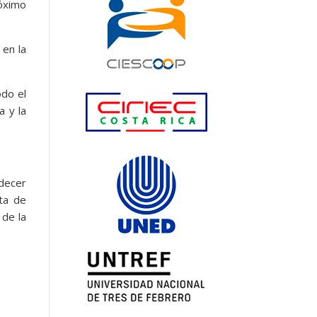
róximo
 en la
odo el
a y la
adecer
nta de
 de la