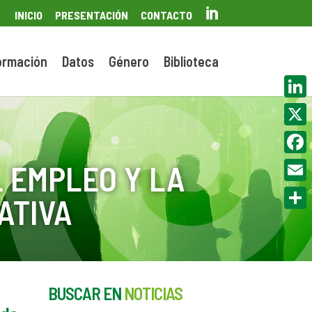

INICIO
PRESENTACIÓN
CONTACTO
ormación
Datos
Género
Biblioteca
Linke
X
Face
 EMPLEO Y LA
Email
ATIVA
Compa
BUSCAR EN
NOTICIAS