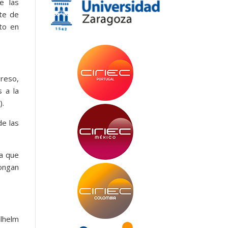
e las
te de
ito en
reso,
s a la
).
de las
a que
pongan
ilhelm