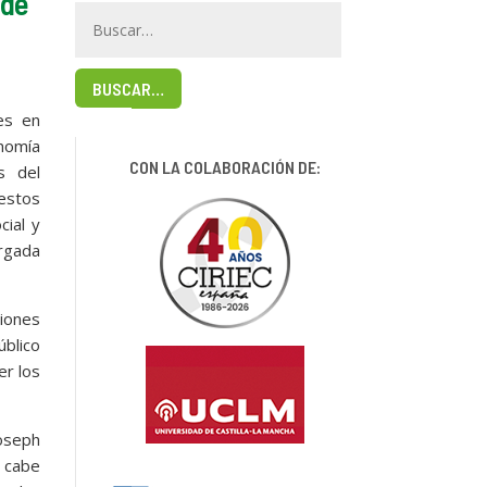
 de
BUSCAR…
es en
onomía
CON LA COLABORACIÓN DE:
s del
estos
cial y
argada
siones
úblico
er los
Joseph
 cabe