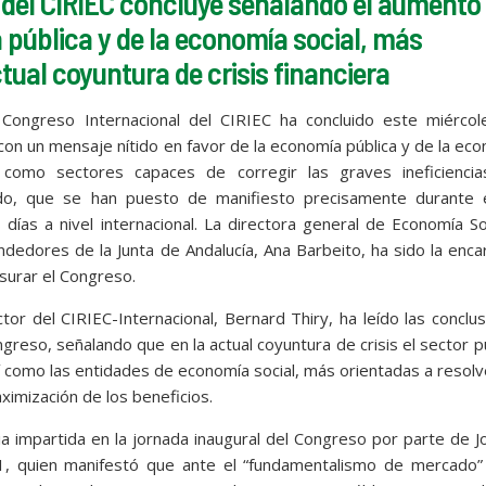
 del CIRIEC concluye señalando el aumento
 pública y de la economía social, más
tual coyuntura de crisis financiera
 Congreso Internacional del CIRIEC ha concluido este miércol
 con un mensaje nítido en favor de la economía pública y de la ec
, como sectores capaces de corregir las graves ineficiencia
o, que se han puesto de manifiesto precisamente durante 
 días a nivel internacional. La directora general de Economía So
dedores de la Junta de Andalucía, Ana Barbeito, ha sido la enc
usurar el Congreso.
ctor del CIRIEC-Internacional, Bernard Thiry, ha leído las conclu
greso, señalando que en la actual coyuntura de crisis el sector p
í como las entidades de economía social, más orientadas a resolv
imización de los beneficios.
ia impartida en la jornada inaugural del Congreso por parte de 
1, quien manifestó que ante el “fundamentalismo de mercado”