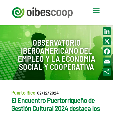
Linke
OBSERVATORIO
IBEROAMERICANO DEL
X
EMPLEO Y LA ECONOMÍA
Face
SOCIAL Y COOPERATIVA
Email
Compa
Puerto Rico
02/12/2024
El Encuentro Puertorriqueño de
Gestión Cultural 2024 destaca los