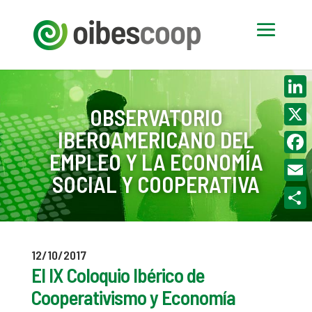
Linke
OBSERVATORIO
IBEROAMERICANO DEL
X
EMPLEO Y LA ECONOMÍA
Face
SOCIAL Y COOPERATIVA
Email
Compa
12/10/2017
El IX Coloquio Ibérico de
Cooperativismo y Economía