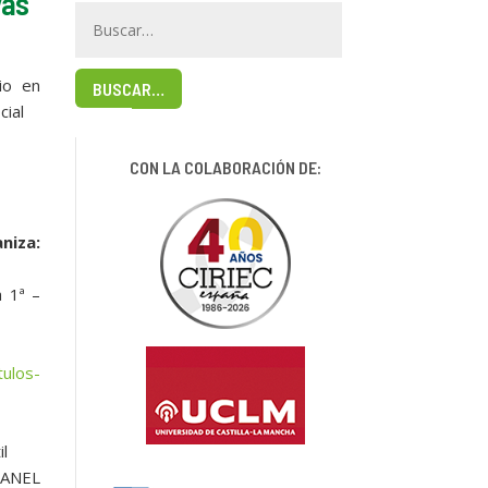
vas
rio en
BUSCAR…
cial
CON LA COLABORACIÓN DE:
niza:
a 1ª –
tulos-
il
 ANEL