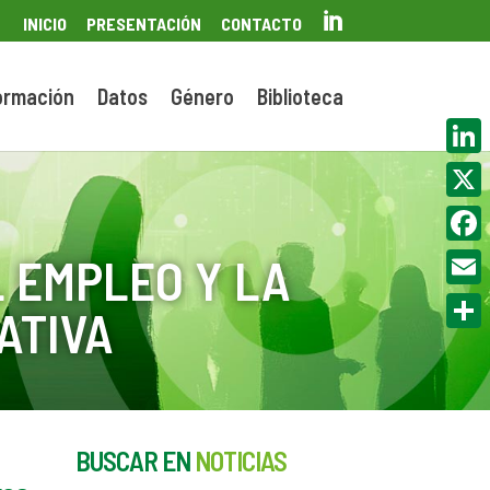

INICIO
PRESENTACIÓN
CONTACTO
ormación
Datos
Género
Biblioteca
Linke
X
Face
 EMPLEO Y LA
Email
ATIVA
Compa
BUSCAR EN
NOTICIAS