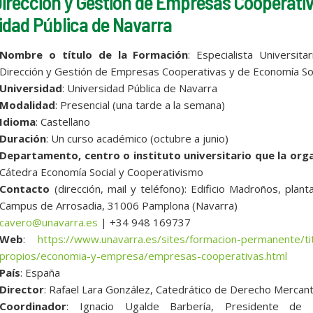
 Dirección y Gestión de Empresas Cooperati
idad Pública de Navarra
Nombre o título de la Formación
: Especialista Universita
Dirección y Gestión de Empresas Cooperativas y de Economía So
Universidad
: Universidad Pública de Navarra
Modalidad
: Presencial (una tarde a la semana)
Idioma
: Castellano
Duración
: Un curso académico (octubre a junio)
Departamento, centro o instituto universitario que la orga
Cátedra Economía Social y Cooperativismo
Contacto
(dirección, mail y teléfono): Edificio Madroños, plant
Campus de Arrosadia, 31006 Pamplona (Navarra)
cavero@unavarra.es
| +34 948 169737
Web
:
https://www.unavarra.es/sites/formacion-permanente/ti
propios/economia-y-empresa/empresas-cooperativas.html
País
: España
Director
: Rafael Lara González, Catedrático de Derecho Mercant
Coordinador
: Ignacio Ugalde Barbería, Presidente de