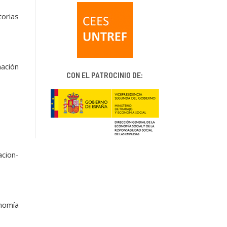
orias
ación
CON EL PATROCINIO DE:
cion-
nomía