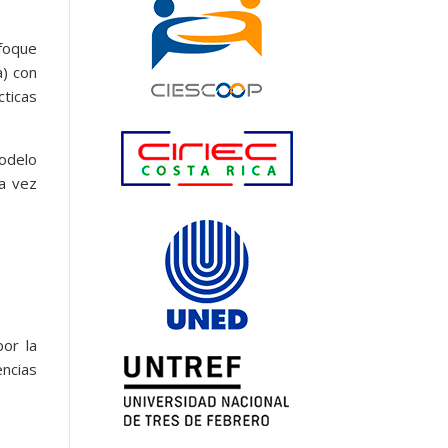
foque
a) con
cticas
modelo
a vez
por la
encias