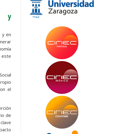
as y
a y en
nerar
onomía
a este
Social
propio
on el
erción
rio de
 clave
mpacto