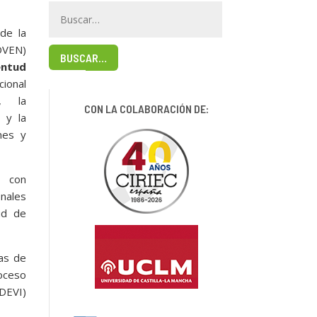
de la
OVEN)
BUSCAR…
ntud
cional
, la
CON LA COLABORACIÓN DE:
 y la
ones y
n con
nales
ud de
tas de
roceso
ODEVI)