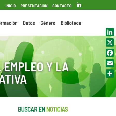

INICIO
PRESENTACIÓN
CONTACTO
ormación
Datos
Género
Biblioteca
Linke
X
Face
 EMPLEO Y LA
Email
ATIVA
Compa
BUSCAR EN
NOTICIAS