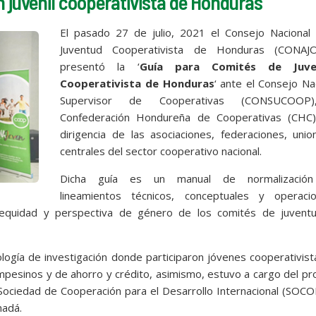
n juvenil cooperativista de Honduras
El pasado 27 de julio, 2021 el Consejo Nacional 
Juventud Cooperativista de Honduras (CONAJ
presentó la ‘
Guía para Comités de Juve
Cooperativista de Honduras
‘ ante el Consejo Na
Supervisor de Cooperativas (CONSUCOOP)
Confederación Hondureña de Cooperativas (CHC)
dirigencia de las asociaciones, federaciones, uni
centrales del sector cooperativo nacional.
Dicha guía es un manual de normalizació
lineamientos técnicos, conceptuales y operacio
 equidad y perspectiva de género de los comités de juvent
ogía de investigación donde participaron jóvenes cooperativis
ampesinos y de ahorro y crédito, asimismo, estuvo a cargo del p
Sociedad de Cooperación para el Desarrollo Internacional (SOC
nadá.