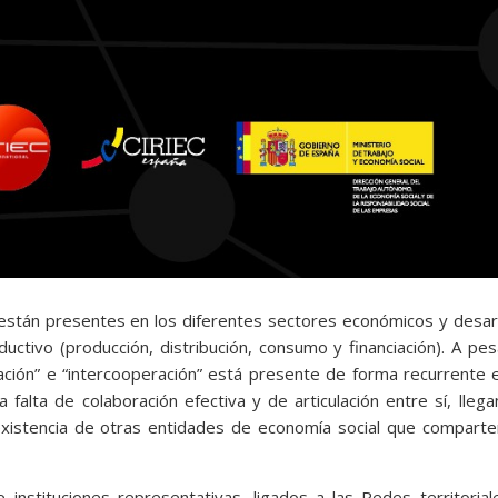
ia están presentes en los diferentes sectores económicos y desar
ductivo (producción, distribución, consumo y financiación). A pe
ación” e “intercooperación” está presente de forma recurrente 
 falta de colaboración efectiva y de articulación entre sí, lleg
xistencia de otras entidades de economía social que comparte
e instituciones representativas, ligados a las Redes territoria