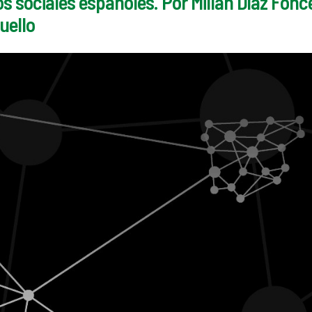
s sociales españoles. Por Millán Díaz Fonc
uello