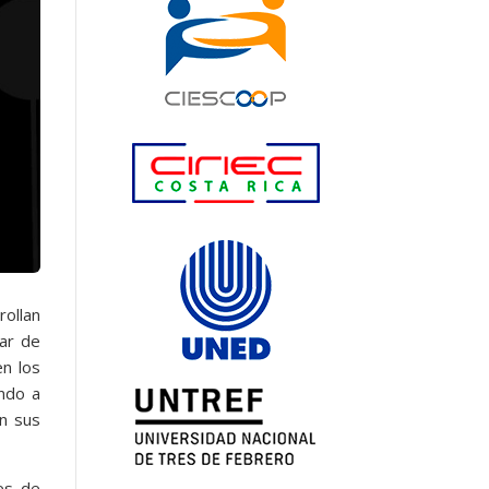
rollan
sar de
en los
ando a
n sus
les de