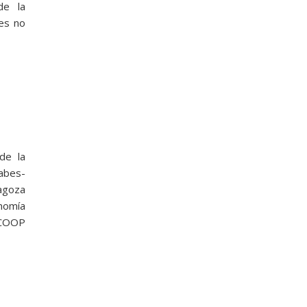
de la
nes no
de la
abes-
agoza
nomía
ESCOOP