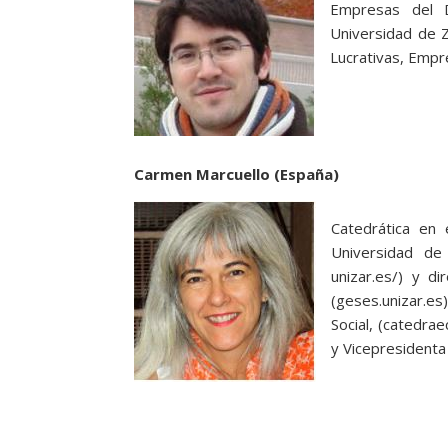
Empresas del 
Universidad de Z
Lucrativas, Empr
Carmen Marcuello (España)
Catedrática en
Universidad de
unizar.es/) y d
(geses.unizar.e
Social, (catedr
y Vicepresidenta