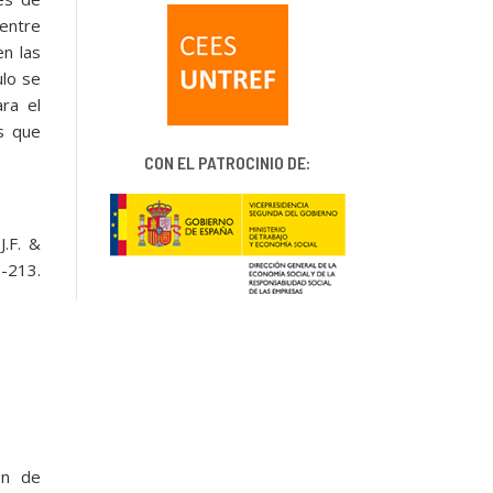
 entre
n las
ulo se
ra el
s que
CON EL PATROCINIO DE:
J.F. &
-213.
ón de