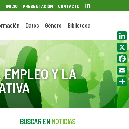

INICIO
PRESENTACIÓN
CONTACTO
ormación
Datos
Género
Biblioteca
Linke
X
Face
 EMPLEO Y LA
Email
ATIVA
Compa
BUSCAR EN
NOTICIAS