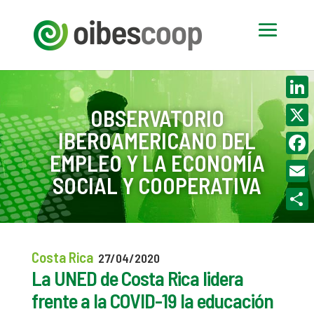
Linke
OBSERVATORIO
IBEROAMERICANO DEL
X
EMPLEO Y LA ECONOMÍA
Face
SOCIAL Y COOPERATIVA
Email
Compa
Costa Rica
27/04/2020
La UNED de Costa Rica lidera
frente a la COVID-19 la educación