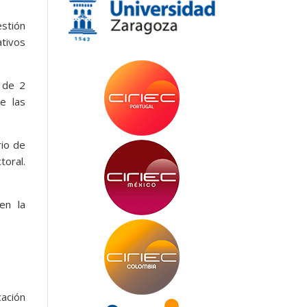
stión
ativos
 de 2
e las
rio de
toral.
en la
cación