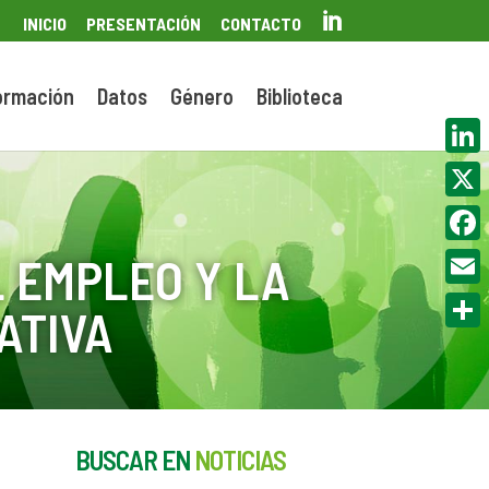

INICIO
PRESENTACIÓN
CONTACTO
ormación
Datos
Género
Biblioteca
Linke
X
Face
 EMPLEO Y LA
Email
ATIVA
Compa
BUSCAR EN
NOTICIAS