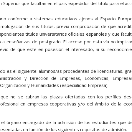
Superior que facultan en el país expedidor del título para el ac
tario conforme a sistemas educativos ajenos al Espacio Europ
omologación de sus títulos, previa comprobación de que acredi
pondientes títulos universitarios oficiales españoles y que facul
so a enseñanzas de postgrado. El acceso por esta vía no implica
previo de que esté en posesión el interesado, ni su reconocimi
do es el siguiente: alumnos/as procedentes de licenciaturas, gr
nistración y Dirección de Empresas, Económicas, Empresari
de Organización y Humanidades (especialidad Empresa).
que no se cubran las plazas ofertadas con los perfiles desc
profesional en empresas cooperativas y/o del ámbito de la eco
es el órgano encargado de la admisión de los estudiantes que 
presentadas en función de los siguientes requisitos de admisión: