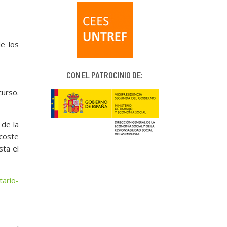
de los
CON EL PATROCINIO DE:
curso.
 de la
 coste
sta el
ario-