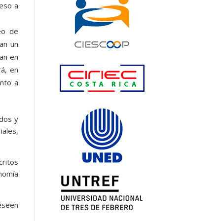
ceso a
eo de
tan un
tan en
rá, en
ento a
ados y
ales,
ritos
nomía
deseen