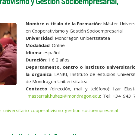
rativismo y Gestión Socioempresarial,
Nombre o título de la Formación
: Máster Univers
en Cooperativismo y Gestión Socioempresarial
Universidad
: Mondragon Unibertsitatea
Modalidad
: Online
Idioma
: español
Duración
: 1 ó 2 años
Departamento, centro o instituto universitari
la organiza
: LANKI, Instituto de estudios Universi
de Mondragon Unibertsitatea
Contacto
(dirección, mail y teléfono): Izar Elus
masterrak.huhezi@mondragon.edu
; Tel: +34 943 
universitario-cooperativismo-gestion-socioempresarial