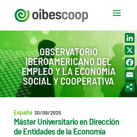
Linke
OBSERVATORIO
IBEROAMERICANO DEL
X
EMPLEO Y LA ECONOMÍA
Face
SOCIAL Y COOPERATIVA
Email
Compa
España
30/09/2025
Máster Universitario en Dirección
de Entidades de la Economía