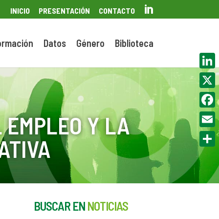

INICIO
PRESENTACIÓN
CONTACTO
ormación
Datos
Género
Biblioteca
Linke
X
Face
 EMPLEO Y LA
Email
ATIVA
Compa
BUSCAR EN
NOTICIAS