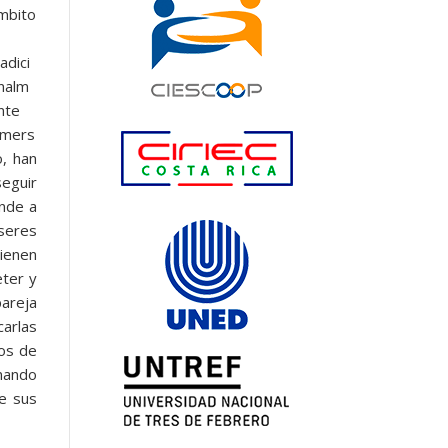
mbito
radici
nalm
nte
nmers
o, han
seguir
onde a
 seres
ienen
eter y
pareja
arlas
los de
inando
de sus