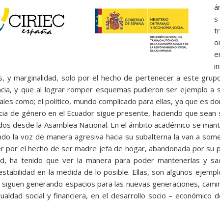
á
s
t
o
e
i
, y marginalidad, solo por el hecho de pertenecer a este grup
ncia, y que al lograr romper esquemas pudieron ser ejemplo a 
ales como; el político, mundo complicado para ellas, ya que es d
encia de género en el Ecuador sigue presente, haciendo que sean
os desde la Asamblea Nacional. En el ámbito académico se mant
do la voz de manera agresiva hacia su subalterna la van a som
r por el hecho de ser madre jefa de hogar, abandonada por su 
ad, ha tenido que ver la manera para poder mantenerlas y sac
estabilidad en la medida de lo posible. Ellas, son algunos ejemp
es siguen generando espacios para las nuevas generaciones, cam
ualdad social y financiera, en el desarrollo socio – económico 