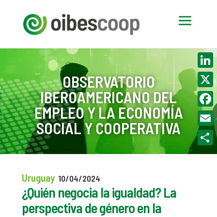
Linke
OBSERVATORIO
IBEROAMERICANO DEL
X
EMPLEO Y LA ECONOMÍA
Face
SOCIAL Y COOPERATIVA
Email
Compa
Uruguay
10/04/2024
¿Quién negocia la igualdad? La
perspectiva de género en la