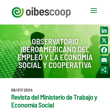
Linke
OBSERVATORIO
IBEROAMERICANO DEL
X
EMPLEO Y LA ECONOMÍA
Face
SOCIAL Y COOPERATIVA
Email
Compa
08/07/2024
Revista del Ministerio de Trabajo y
Economía Social