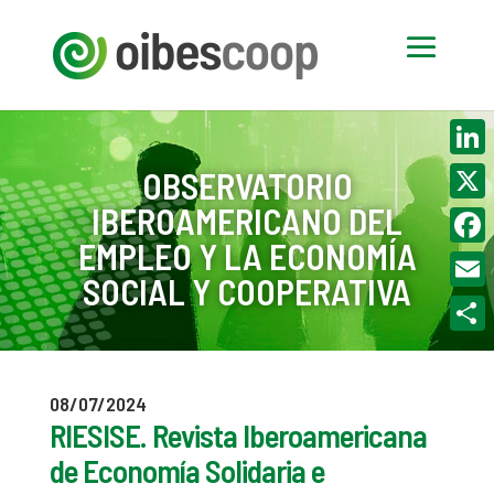
Linke
OBSERVATORIO
IBEROAMERICANO DEL
X
EMPLEO Y LA ECONOMÍA
Face
SOCIAL Y COOPERATIVA
Email
Compa
08/07/2024
RIESISE. Revista Iberoamericana
de Economía Solidaria e