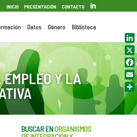

INICIO
PRESENTACIÓN
CONTACTO
ormación
Datos
Género
Biblioteca
Linke
X
Face
 EMPLEO Y LA
Email
ATIVA
Compa
BUSCAR EN
ORGANISMOS
DE INTEGRACIÓN Y