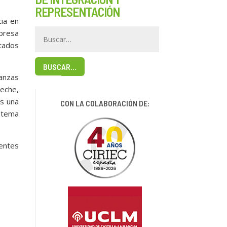
REPRESENTACIÓN
ia en
mpresa
ntados
BUSCAR…
ianzas
leche,
es una
CON LA COLABORACIÓN DE:
 tema
rentes