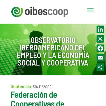
Linke
OBSERVATORIO
IBEROAMERICANO DEL
X
EMPLEO Y LA ECONOMÍA
Face
SOCIAL Y COOPERATIVA
Email
Compa
Guatemala
30/11/2009
Federación de
Cooperativas de