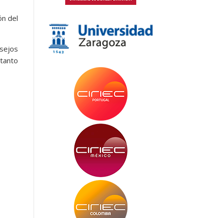
ón del
nsejos
 tanto