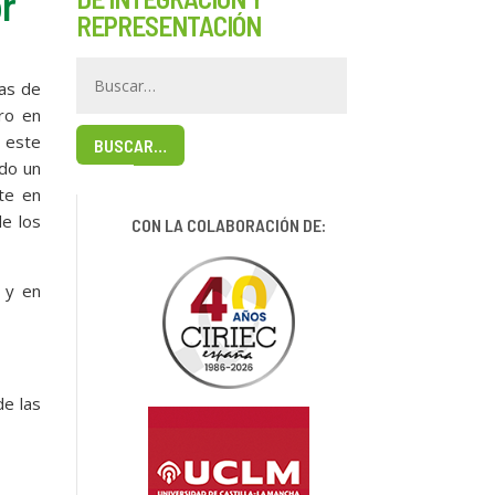
or
REPRESENTACIÓN
vas de
ro en
n este
BUSCAR…
do un
te en
de los
CON LA COLABORACIÓN DE:
 y en
de las