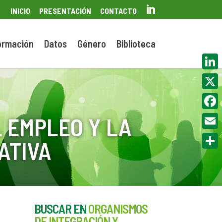

INICIO
PRESENTACIÓN
CONTACTO
ormación
Datos
Género
Biblioteca
Linke
X
Face
 EMPLEO Y LA
Email
ATIVA
Compa
BUSCAR EN
ORGANISMOS
DE INTEGRACIÓN Y