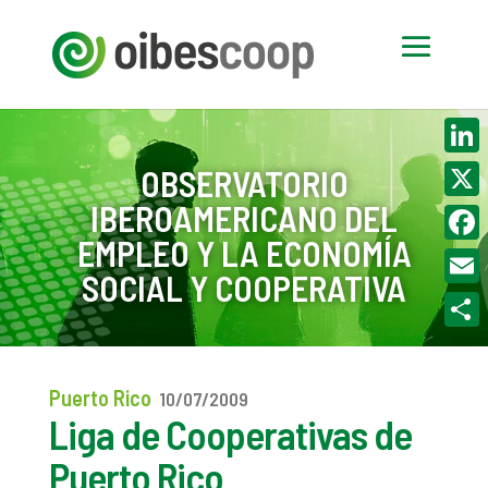
Linke
OBSERVATORIO
IBEROAMERICANO DEL
X
EMPLEO Y LA ECONOMÍA
Face
SOCIAL Y COOPERATIVA
Email
Compa
Puerto Rico
10/07/2009
Liga de Cooperativas de
Puerto Rico