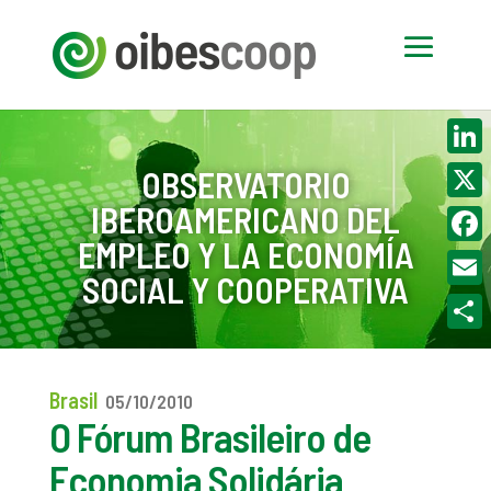
Linke
OBSERVATORIO
IBEROAMERICANO DEL
X
EMPLEO Y LA ECONOMÍA
Face
SOCIAL Y COOPERATIVA
Email
Compa
Brasil
05/10/2010
O Fórum Brasileiro de
Economia Solidária