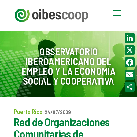
Linke
OBSERVATORIO
IBEROAMERICANO DEL
X
EMPLEO Y LA ECONOMÍA
Face
SOCIAL Y COOPERATIVA
Email
Compa
Puerto Rico
24/07/2009
Red de Organizaciones
Comunitarias de