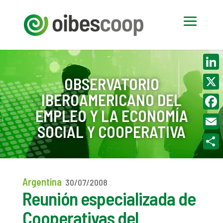
Linke
OBSERVATORIO
IBEROAMERICANO DEL
X
EMPLEO Y LA ECONOMÍA
Face
SOCIAL Y COOPERATIVA
Email
Compa
Argentina
30/07/2008
Reunión especializada de
Cooperativas del