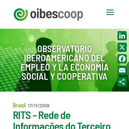
Linke
OBSERVATORIO
IBEROAMERICANO DEL
X
EMPLEO Y LA ECONOMÍA
Face
SOCIAL Y COOPERATIVA
Email
Compa
Brasil
17/11/2008
RITS – Rede de
Informações do Terceiro