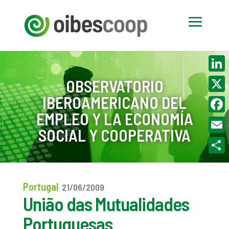
Linke
OBSERVATORIO
IBEROAMERICANO DEL
X
EMPLEO Y LA ECONOMÍA
Face
SOCIAL Y COOPERATIVA
Email
Compa
Portugal
21/06/2009
União das Mutualidades
Portuguesas