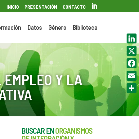

INICIO
PRESENTACIÓN
CONTACTO
ormación
Datos
Género
Biblioteca
Linke
X
Face
 EMPLEO Y LA
Email
ATIVA
Compa
BUSCAR EN
ORGANISMOS
DE INTEGRACIÓN Y