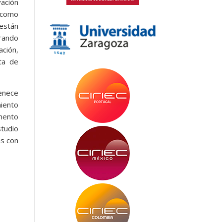
vación
 como
están
rando
ación,
ta de
enece
iento
omento
studio
as con