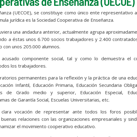
perativas de Enseñanza (UECOE)
anza (UECOE), se constituye como único ente representativo a 
mula jurídica es la Sociedad Cooperativa de Enseñanza.
tuviera una andadura anterior, actualmente agrupa aproximadam
do a éstas unos 6.700 socios trabajadores y 2.400 contratados
do con unos 205.000 alumnos.
 acusado componente social, tal y como lo demuestra el co
odos los trabajadores.
atorios permanentes para la reflexión y la práctica de una edu
cación Infantil, Educación Primaria, Educación Secundaria Obliga
tivos de Grado medio y superior, Educación Especial, Educ
as de Garantía Social, Escuelas Universitarias, etc.
clara vocación de representar ante todos los foros posibl
uenas relaciones con las organizaciones empresariales y sindi
dinamizar el movimiento cooperativo educativo.