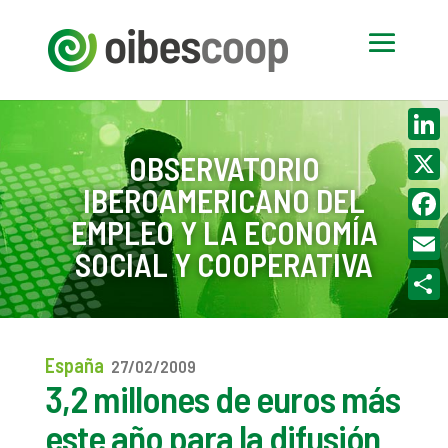
Linke
OBSERVATORIO
IBEROAMERICANO DEL
X
EMPLEO Y LA ECONOMÍA
Face
SOCIAL Y COOPERATIVA
Email
Compa
España
27/02/2009
3,2 millones de euros más
este año para la difusión