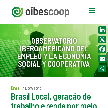
Linke
OBSERVATORIO
IBEROAMERICANO DEL
X
EMPLEO Y LA ECONOMÍA
Face
SOCIAL Y COOPERATIVA
Email
Compa
Brasil
11/07/2010
Brasil Local, geração de
trabalho e renda por meio