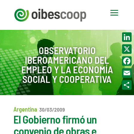
Linke
OBSERVATORIO
IBEROAMERICANO DEL
X
EMPLEO Y LA ECONOMÍA
Face
SOCIAL Y COOPERATIVA
Email
Compa
Argentina
30/03/2009
El Gobierno firmó un
convenio de obras e