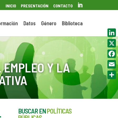

INICIO
PRESENTACIÓN
CONTACTO
ormación
Datos
Género
Biblioteca
Linke
X
Face
 EMPLEO Y LA
Email
ATIVA
Compa
BUSCAR EN
POLÍTICAS
PÚBLICAS