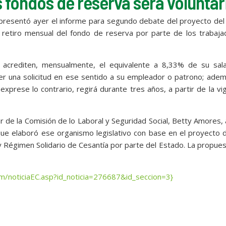
s fondos de reserva será voluntar
l presentó ayer el informe para segundo debate del proyecto de
l retiro mensual del fondo de reserva por parte de los trabaj
e acrediten, mensualmente, el equivalente a 8,33% de su sala
r una solicitud en ese sentido a su empleador o patrono; adem
prese lo contrario, regirá durante tres años, a partir de la vi
ar de la Comisión de lo Laboral y Seguridad Social, Betty Amores, 
ue elaboró ese organismo legislativo con base en el proyecto 
 Régimen Solidario de Cesantía por parte del Estado. La propue
m/noticiaEC.asp?id_noticia=276687&id_seccion=3}