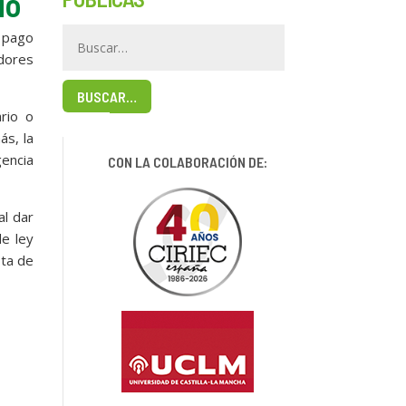
io
l pago
adores
BUSCAR…
rio o
ás, la
gencia
CON LA COLABORACIÓN DE:
al dar
de ley
sta de