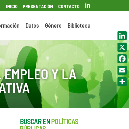

INICIO
PRESENTACIÓN
CONTACTO
ormación
Datos
Género
Biblioteca
Linke
X
Face
 EMPLEO Y LA
Email
ATIVA
Compa
BUSCAR EN
POLÍTICAS
PÚBLICAS