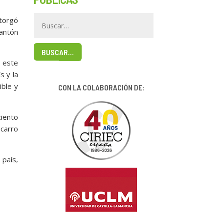
otorgó
antón
BUSCAR…
a este
s y la
ible y
CON LA COLABORACIÓN DE:
ciento
 carro
 país,