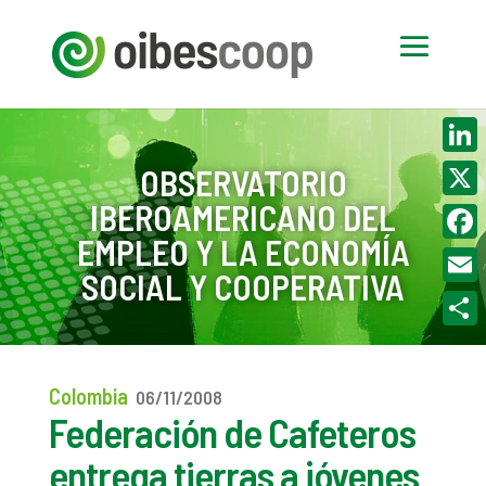
Linke
OBSERVATORIO
IBEROAMERICANO DEL
X
EMPLEO Y LA ECONOMÍA
Face
SOCIAL Y COOPERATIVA
Email
Compa
Colombia
06/11/2008
Federación de Cafeteros
entrega tierras a jóvenes