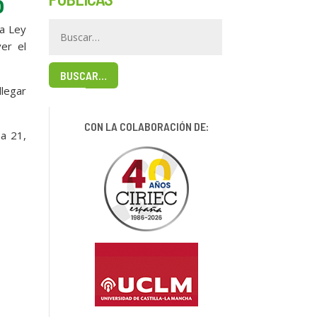
o
la Ley
er el
BUSCAR…
llegar
CON LA COLABORACIÓN DE:
na 21,