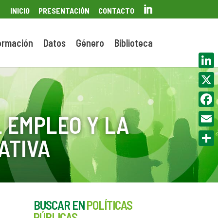

INICIO
PRESENTACIÓN
CONTACTO
ormación
Datos
Género
Biblioteca
Linke
X
Face
 EMPLEO Y LA
Email
ATIVA
Compa
BUSCAR EN
POLÍTICAS
PÚBLICAS