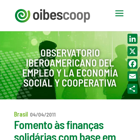
Linke
OBSERVATORIO
IBEROAMERICANO DEL
X
EMPLEO Y LA ECONOMÍA
Face
SOCIAL Y COOPERATIVA
Email
Compa
Brasil
04/04/2011
Fomento às finanças
solidárias com base em