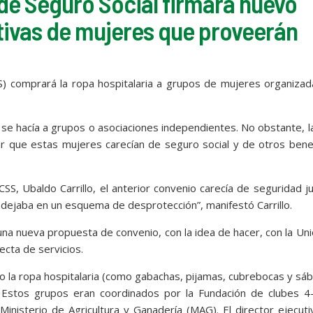
de Seguro Social firmará nuevo
ivas de mujeres que proveerán
S) comprará la ropa hospitalaria a grupos de mujeres organiza
 se hacía a grupos o asociaciones independientes. No obstante, l
ar que estas mujeres carecían de seguro social y de otros bene
CSS, Ubaldo Carrillo, el anterior convenio carecía de seguridad ju
as dejaba en un esquema de desprotección”, manifestó Carrillo.
una nueva propuesta de convenio, con la idea de hacer, con la Un
ecta de servicios.
 la ropa hospitalaria (como gabachas, pijamas, cubrebocas y sá
 Estos grupos eran coordinados por la Fundación de clubes 4-
nisterio de Agricultura y Ganadería (MAG). El director ejecut