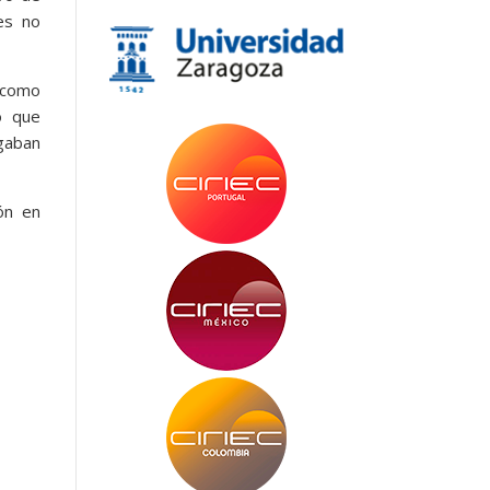
es no
 como
ó que
agaban
ón en