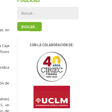
BUSCAR…
das en
CON LA COLABORACIÓN DE:
a Caja
ficios
rídica
ión de
banas)
S, un
ivo de