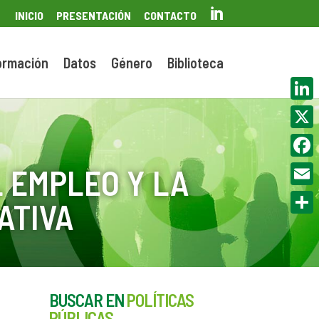

INICIO
PRESENTACIÓN
CONTACTO
ormación
Datos
Género
Biblioteca
Linke
X
Face
 EMPLEO Y LA
Email
ATIVA
Compa
BUSCAR EN
POLÍTICAS
PÚBLICAS