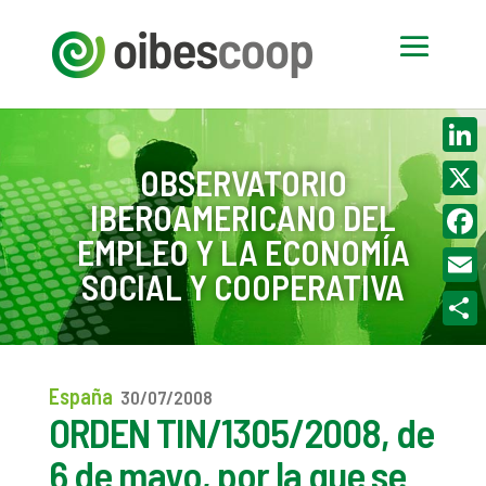
Linke
OBSERVATORIO
IBEROAMERICANO DEL
X
EMPLEO Y LA ECONOMÍA
Face
SOCIAL Y COOPERATIVA
Email
Compa
España
30/07/2008
ORDEN TIN/1305/2008, de
6 de mayo, por la que se