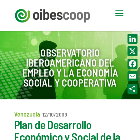
Linke
OBSERVATORIO
IBEROAMERICANO DEL
X
EMPLEO Y LA ECONOMÍA
Face
SOCIAL Y COOPERATIVA
Email
Compa
Venezuela
12/10/2009
Plan de Desarrollo
Económico y Social de la