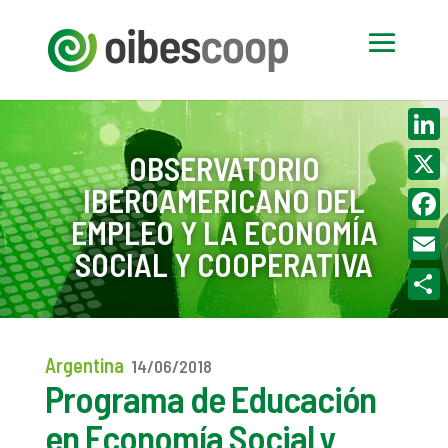
Linke
OBSERVATORIO
IBEROAMERICANO DEL
X
EMPLEO Y LA ECONOMÍA
Face
SOCIAL Y COOPERATIVA
Email
Compa
Argentina
14/06/2018
Programa de Educación
en Economía Social y