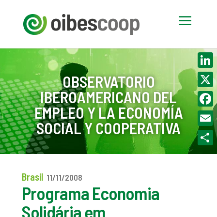
Linke
OBSERVATORIO
IBEROAMERICANO DEL
X
EMPLEO Y LA ECONOMÍA
Face
SOCIAL Y COOPERATIVA
Email
Compa
Brasil
11/11/2008
Programa Economia
Solidária em