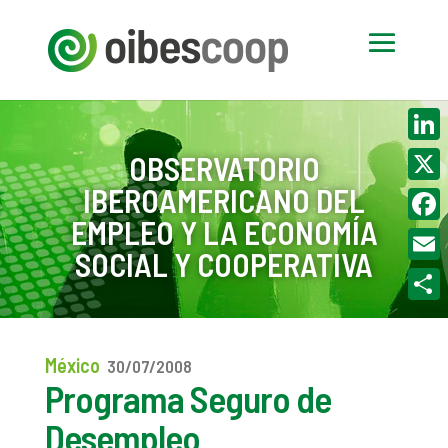
Linke
OBSERVATORIO
IBEROAMERICANO DEL
X
EMPLEO Y LA ECONOMÍA
Face
SOCIAL Y COOPERATIVA
Email
Compa
México
30/07/2008
Programa Seguro de
Desempleo