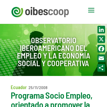
Linke
OBSERVATORIO
IBEROAMERICANO DEL
X
EMPLEO Y LA ECONOMÍA
Face
SOCIAL Y COOPERATIVA
Email
Compa
Ecuador
25/11/2008
Programa Socio Empleo,
orientado a promover la